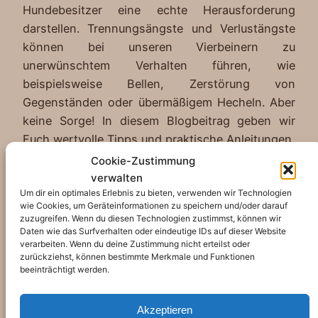
Hundebesitzer eine echte Herausforderung
darstellen. Trennungsängste und Verlustängste
können bei unseren Vierbeinern zu
unerwünschtem Verhalten führen, wie
beispielsweise Bellen, Zerstörung von
Gegenständen oder übermäßigem Hecheln. Aber
keine Sorge! In diesem Blogbeitrag geben wir
Euch wertvolle Tipps und praktische Anleitungen,
wie Ihr Eurem Hund das Alleinebleiben
Cookie-Zustimmung
erfolgreich…
verwalten
Um dir ein optimales Erlebnis zu bieten, verwenden wir Technologien
20. Juni 2023
wie Cookies, um Geräteinformationen zu speichern und/oder darauf
zuzugreifen. Wenn du diesen Technologien zustimmst, können wir
Daten wie das Surfverhalten oder eindeutige IDs auf dieser Website
verarbeiten. Wenn du deine Zustimmung nicht erteilst oder
zurückziehst, können bestimmte Merkmale und Funktionen
beeinträchtigt werden.
Akzeptieren