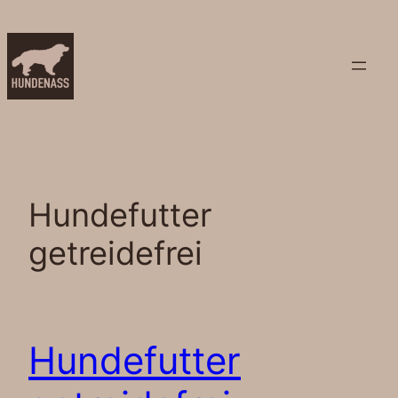
Zum
Inhalt
springen
Hundefutter
getreidefrei
Hundefutter