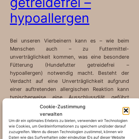
getreidefrei –
hypoallergen
Bei unseren Vierbeinern kann es – wie beim
Menschen auch – zu Futtermittel-
unverträglichkeit kommen, was eine besondere
Fütterung (Hundefutter getreidefrei –
hypoallergen) notwendig macht. Besteht der
Verdacht auf eine Unverträglichkeit aufgrund
einer auftretenden allergischen Reaktion kann
typischerweise eine Ausschlussdiät geführt
werden. Im Idealfall stellt sich durch diese Diät
Cookie-Zustimmung
heraus, was genau eine allergische Reaktion bei…
verwalten
Um dir ein optimales Erlebnis zu bieten, verwenden wir Technologien
17. Februar 2023
wie Cookies, um Geräteinformationen zu speichern und/oder darauf
zuzugreifen. Wenn du diesen Technologien zustimmst, können wir
Daten wie das Surfverhalten oder eindeutige IDs auf dieser Website